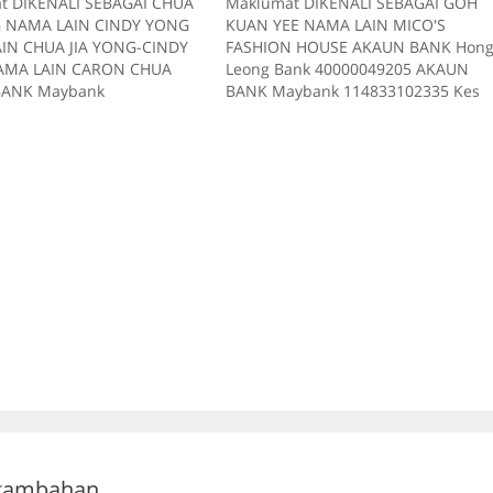
t DIKENALI SEBAGAI CHUA
Maklumat DIKENALI SEBAGAI GOH
G NAMA LAIN CINDY YONG
KUAN YEE NAMA LAIN MICO'S
IN CHUA JIA YONG-CINDY
FASHION HOUSE AKAUN BANK Hon
AMA LAIN CARON CHUA
Leong Bank 40000049205 AKAUN
ANK Maybank
BANK Maybank 114833102335 Kes
22316 AKAUN BANK Public
RM 60 Kes1 2018-07-21 Tiada
3599523 Kes RM 240 Kes 5
deskripsi RM 40 Kes2 2017-08-20
07 Tiada deskripsi RM 48
Tiada deskripsi RM 100 Kes 3 2017-
7-06-27 Tiada deskripsi RM
09-19 Tiada deskripsi RM 90 Kes4
7 2017-07-21 Tiada
2018-07-15 Tiada deskripsi RM 190
i…
Kes…
 tambahan