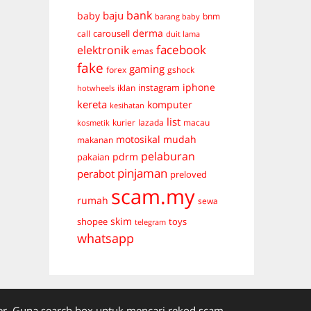
bank
baju
baby
bnm
barang baby
derma
carousell
call
duit lama
facebook
elektronik
emas
fake
gaming
forex
gshock
iphone
instagram
iklan
hotwheels
kereta
komputer
kesihatan
list
kurier
lazada
macau
kosmetik
mudah
motosikal
makanan
pelaburan
pdrm
pakaian
pinjaman
perabot
preloved
scam.my
rumah
sewa
skim
shopee
toys
telegram
whatsapp
. Guna search box untuk mencari rekod scam.