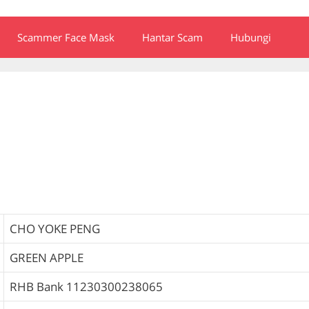
Scammer Face Mask
Hantar Scam
Hubungi
CHO YOKE PENG
GREEN APPLE
RHB Bank
11230300238065