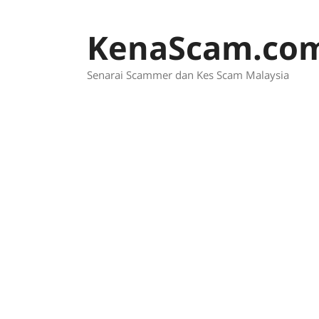
Skip
to
KenaScam.co
content
Senarai Scammer dan Kes Scam Malaysia