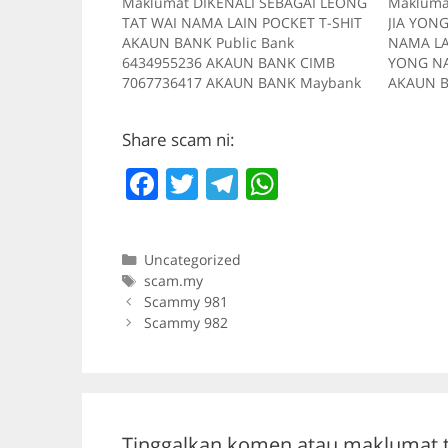
Maklumat DIKENALI SEBAGAI LEONG
Makluma
TAT WAI NAMA LAIN POCKET T-SHIT
JIA YON
AKAUN BANK Public Bank
NAMA LA
6434955236 AKAUN BANK CIMB
YONG N
7067736417 AKAUN BANK Maybank
AKAUN B
6434955236 TELEFON 0172635387
1011333
Kes RM 150 Kes 1 2017-09-19 Tiada
Bank 319
Share scam ni:
deskripsi RM 650 Kes 2 2017-10-25
2017-07-
Tiada deskripsi RM 375 Kes 3 2017-
Kes6 201
F
T
T
W
09-22 Tiada deskripsi RM 125 Kes…
260 Kes 
deskrips
a
w
el
h
c
itt
e
at
Categories
Uncategorized
e
er
gr
s
Tags
scam.my
b
a
A
Scammy 981
Scammy 982
o
m
p
o
p
k
Tinggalkan komen atau maklumat