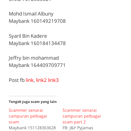
Mohd Ismail Albuny
Maybank 160149219708
Syaril Bin Kadere
Maybank 160184134478
Jeffry bin mohammad
Maybank 164409709771
Post fb
link
,
link2
link3
Tengok juga scam yang lain
Scammer senarai
Scammer senarai
campuran pelbagai
campuran pelbagai
scam
scam part 2
Maybank 151128363628
FB: J&Y Pyjamas