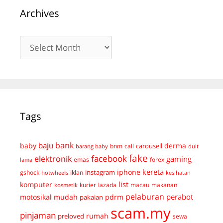
Archives
Archives
Tags
bank
baju
derma
baby
carousell
bnm
call
duit
barang baby
fake
facebook
elektronik
gaming
emas
forex
lama
kereta
iphone
instagram
gshock
iklan
hotwheels
kesihatan
list
komputer
kurier
lazada
macau
makanan
kosmetik
pelaburan
perabot
mudah
pdrm
motosikal
pakaian
scam.my
pinjaman
preloved
rumah
sewa