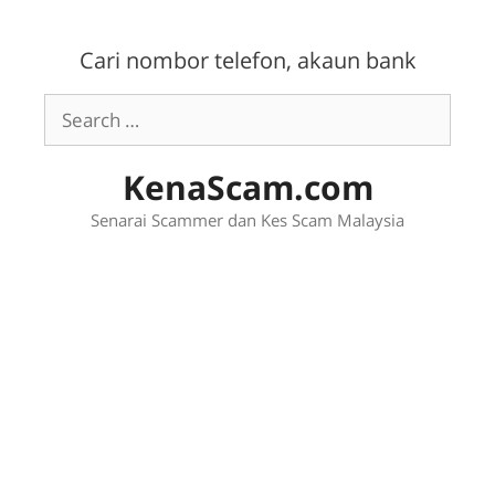
Skip
to
Cari nombor telefon, akaun bank
content
Search
for:
KenaScam.com
Senarai Scammer dan Kes Scam Malaysia