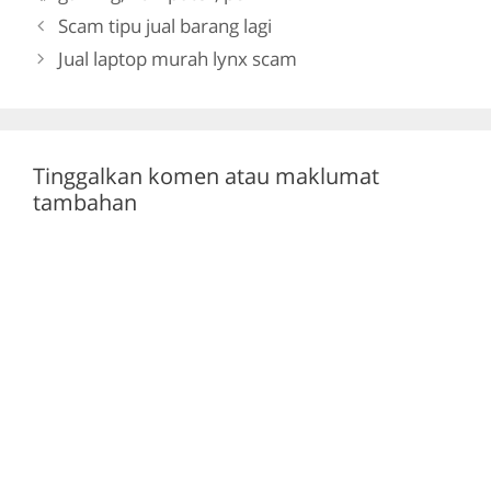
b
a
A
Scam tipu jual barang lagi
o
m
p
Jual laptop murah lynx scam
o
p
k
Tinggalkan komen atau maklumat
tambahan