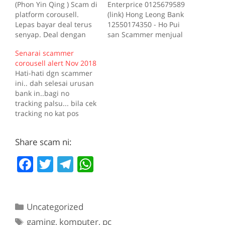
(Phon Yin Qing ) Scam di
Enterprice 0125679589
platform corousell.
(link) Hong Leong Bank
Lepas bayar deal terus
12550174350 - Ho Pui
senyap. Deal dengan
san Scammer menjual
ramai orang serentak.
telefon dgn harga
Senarai scammer
So bila dia kena banned
murah 0162580075
corousell alert Nov 2018
pun tak ada masalah
(link) Megat roslan bin
Hati-hati dgn scammer
dah ramai mangsa.
mohamad ambank
ini.. dah selesai urusan
0163906213 Scam
8881028494420
bank in..bagi no
menyamar curi gambar
Scammer ubat kuat
tracking palsu... bila cek
orang di whatsapp,
0136326360 ,
tracking no kat pos
minta derma, nak jual
0134949094 (link) Bank
laju...tidak dapat
barang baby dan
562133511348
dikesan...bg alasan pos
macam-cam, minta
Nextandco Trading
Share scam ni:
laju tgh update sistem...
simpati…
Scammer block lepas
pastu delete jualan di
bayar adidas bundle
F
T
T
W
caroesell & whatsapp
(link) Mohammad Fizzan
balas...mohon jgn
a
w
el
h
BSN
tertipu dgn penjual ini...
1213829000034875…
c
itt
e
at
sekian Tolong simpan
dlm notepad anda sbb
Categories
Uncategorized
e
er
gr
s
senarai ni ialah…
Tags
gaming
,
komputer
,
pc