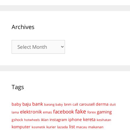
Archives
Archives
Tags
bank
baju
derma
baby
carousell
bnm
call
duit
barang baby
fake
facebook
elektronik
gaming
emas
forex
lama
kereta
iphone
instagram
gshock
iklan
hotwheels
kesihatan
list
komputer
kurier
lazada
macau
makanan
kosmetik