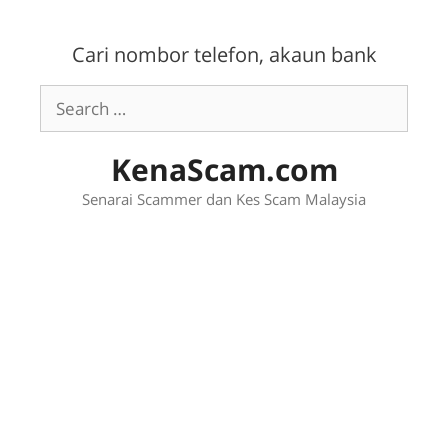
Skip
to
Cari nombor telefon, akaun bank
content
Search
for:
KenaScam.com
Senarai Scammer dan Kes Scam Malaysia