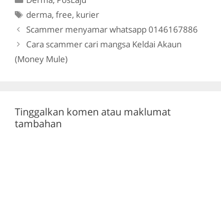
e
er
gr
s
ada orang nak…
Tags
derma
,
free
,
kurier
b
a
A
Scammer menyamar whatsapp 0146167886
o
m
p
Cara scammer cari mangsa Keldai Akaun
o
p
(Money Mule)
k
Tinggalkan komen atau maklumat
tambahan