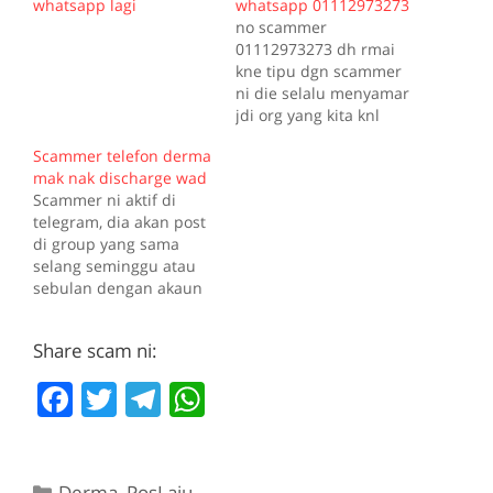
whatsapp lagi
whatsapp 01112973273
no scammer
01112973273 dh rmai
kne tipu dgn scammer
ni die selalu menyamar
jdi org yang kita knl
mintak pinjam duit
Scammer telefon derma
hati2 ya smua antara
mak nak discharge wad
akaun bank yang dia
Scammer ni aktif di
minta tolong bayar
telegram, dia akan post
MAYBANK
di group yang sama
156012568900
selang seminggu atau
MUHAMMAD SYAKIR
sebulan dengan akaun
AMIRUL PUTRA BIN
berbeza (delete dan
SHAIRAN MAYBANK
recreate akaun
507152631604 STANLEY
Share scam ni:
telegram) Ayat dan
YEAP JIN CHERNG RHB
modus operandi dia
20202300079262
F
T
T
W
lebih kurang saja. Nak
HONCH STAR…
jual smartphone yang
a
w
el
h
sangat murah daripada
c
itt
e
at
harga asal. Sambil post
juga nombor akaun jika
Categories
Derma
,
PosLaju