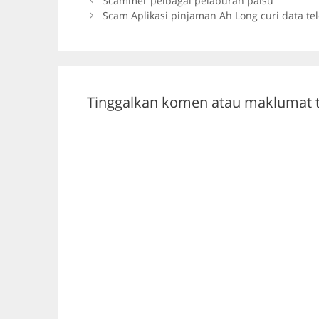
b
a
A
Scammer pelbagai pelaburan palsu
Scam Aplikasi pinjaman Ah Long curi data te
o
m
p
o
p
k
Tinggalkan komen atau maklumat