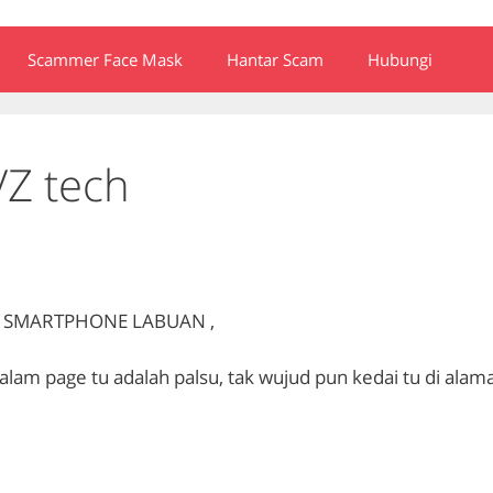
Scammer Face Mask
Hantar Scam
Hubungi
VZ tech
T SMARTPHONE LABUAN ,
lam page tu adalah palsu, tak wujud pun kedai tu di alam