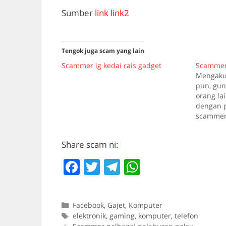
Sumber
link
link2
Tengok juga scam yang lain
Scammer ig kedai rais gadget
Scammer
Mengaku 
pun, gu
orang lai
dengan p
scammer 
org dah 
.whatssap
Share scam ni:
nk call n
nombor 
F
T
T
W
a
w
el
h
c
itt
e
at
Categories
Facebook
,
Gajet
,
Komputer
e
er
gr
s
Tags
elektronik
,
gaming
,
komputer
,
telefon