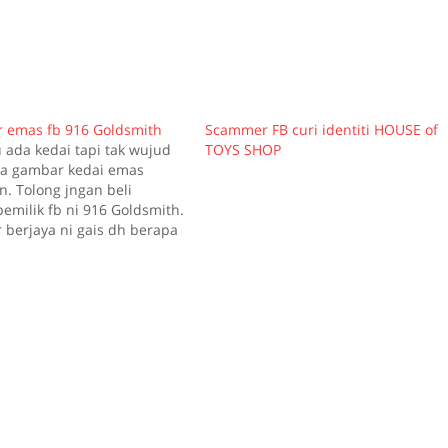
 emas fb 916 Goldsmith
Scammer FB curi identiti HOUSE of
ada kedai tapi tak wujud
TOYS SHOP
na gambar kedai emas
n. Tolong jngan beli
emilik fb ni 916 Goldsmith.
berjaya ni gais dh berapa
kena dengan dia ni
p fb dia aktif selalu. Bila
om dia tiada dalam servis.
waasap boleh…