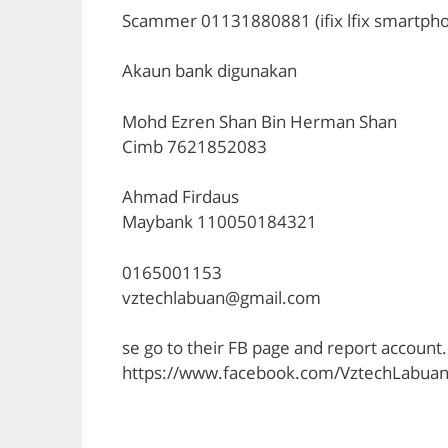
Scammer 01131880881 (ifix lfix smartph
Akaun bank digunakan
Mohd Ezren Shan Bin Herman Shan
Cimb 7621852083
Ahmad Firdaus
Maybank 110050184321
0165001153
vztechlabuan@gmail.com
se go to their FB page and report account.
https://www.facebook.com/VztechLabuan