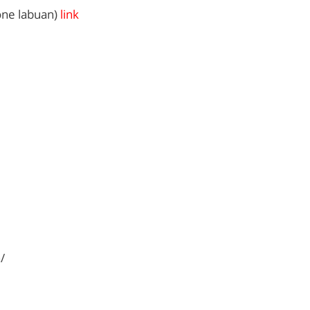
one labuan)
link
/