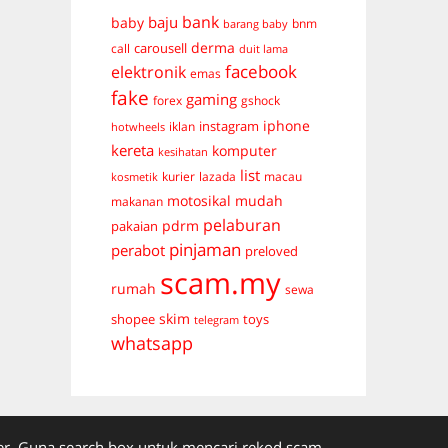
bank
baju
baby
bnm
barang baby
derma
carousell
call
duit lama
facebook
elektronik
emas
fake
gaming
forex
gshock
iphone
instagram
iklan
hotwheels
kereta
komputer
kesihatan
list
kurier
lazada
macau
kosmetik
mudah
motosikal
makanan
pelaburan
pdrm
pakaian
pinjaman
perabot
preloved
scam.my
rumah
sewa
skim
shopee
toys
telegram
whatsapp
. Guna search box untuk mencari rekod scam.