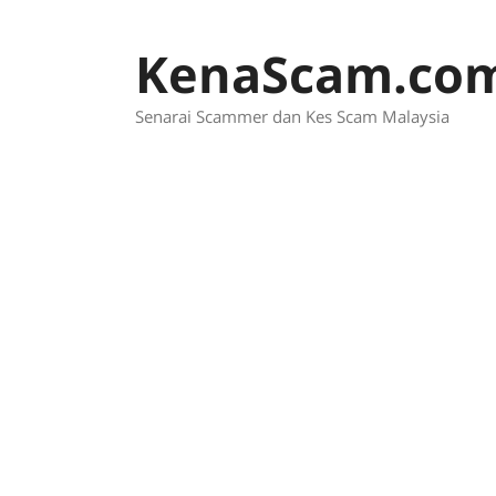
Skip
to
KenaScam.co
content
Senarai Scammer dan Kes Scam Malaysia