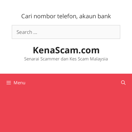
Skip
to
Cari nombor telefon, akaun bank
content
Search
for:
KenaScam.com
Senarai Scammer dan Kes Scam Malaysia
Menu