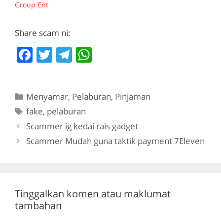
Group Ent
*Cara untuk join M1
FINANCE* Step 1 pilih
package yg anda ingin
Share scam ni:
labur tu. Step 2…
F
T
T
W
a
w
el
h
c
itt
e
at
Categories
Menyamar
,
Pelaburan
,
Pinjaman
e
er
gr
s
Tags
fake
,
pelaburan
b
a
A
Scammer ig kedai rais gadget
o
m
p
Scammer Mudah guna taktik payment 7Eleven
o
p
k
Tinggalkan komen atau maklumat
tambahan