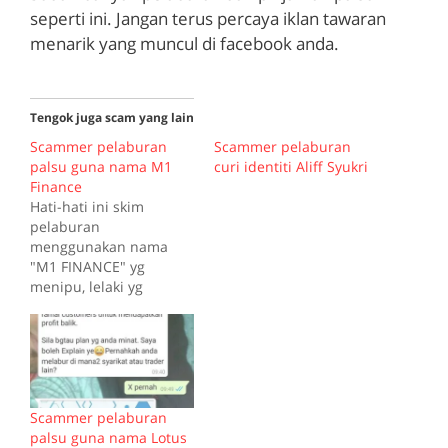
seperti ini. Jangan terus percaya iklan tawaran
menarik yang muncul di facebook anda.
Tengok juga scam yang lain
Scammer pelaburan
Scammer pelaburan
palsu guna nama M1
curi identiti Aliff Syukri
Finance
Hati-hati ini skim
pelaburan
menggunakan nama
"M1 FINANCE" yg
menipu, lelaki yg
bernama DAUS
mendakwa dia egen
syarikat M1 FINANCE tu
menipu, menggunakan
no.wasap 0173932144
0172517674 (iklan fb)
Scammer pelaburan
utk merperdaya orang
palsu guna nama Lotus
ramai, jangan percaya.