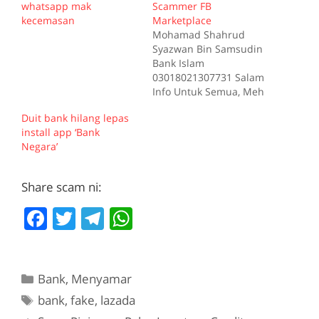
whatsapp mak
Scammer FB
kecemasan
Marketplace
Mohamad Shahrud
Syazwan Bin Samsudin
Bank Islam
03018021307731 Salam
Info Untuk Semua, Meh
saya cerita kisah modus
Duit bank hilang lepas
operasi Scammer -
install app ‘Bank
Mohamad Syahrud
Negara’
Syazwan Samsudin 1.
Scammer guna akaun
FB yang sama seperti
Share scam ni:
nama sebenar. ( Supaya
orang yakin - Nama
F
T
T
W
akaun bank sama
a
w
el
h
dengan akaun FB) 2.
Scammer iklan di…
c
itt
e
at
Categories
Bank
,
Menyamar
e
er
gr
s
Tags
bank
,
fake
,
lazada
b
a
A