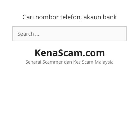
Skip
to
Cari nombor telefon, akaun bank
content
Search
for:
KenaScam.com
Senarai Scammer dan Kes Scam Malaysia