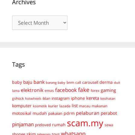
Archives
Archives
Tags
bank
baju
derma
baby
carousell
bnm
call
duit
barang baby
fake
facebook
elektronik
gaming
emas
forex
lama
kereta
iphone
instagram
gshock
iklan
hotwheels
kesihatan
list
komputer
kurier
lazada
macau
makanan
kosmetik
pelaburan
perabot
mudah
pdrm
motosikal
pakaian
scam.my
pinjaman
preloved
rumah
sewa
whatsapp
skim
shopee
toys
telegram