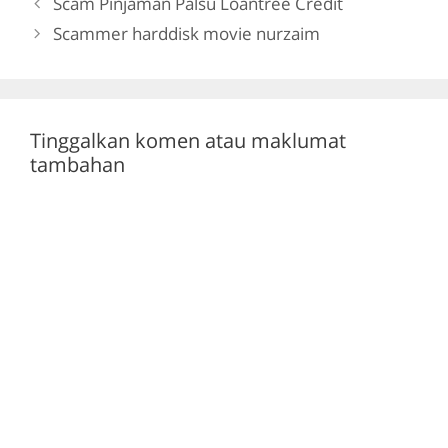
Scam Pinjaman Palsu Loantree Credit
o
m
p
Scammer harddisk movie nurzaim
o
p
k
Tinggalkan komen atau maklumat
tambahan