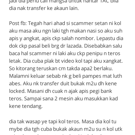
jadi dia perlu call mangsa untuk hantar TAC bila
dia nak transfer ke akaun lain.
Post fb: Tegah hari ahad si scammer setan ni kol
aku masa aku ngn laki tgh makan nasi so aku suh
apis y angkat, apis ckp salah nombor. Lepastu dia
dok ckp pasal beli brg dr lazada. Disebabkan salu
baca hal scammer ni laki aku ckp penipu n teros
letak. Dia cuba plak bt video kol tapi aku xangkat.
So kitorang teruskan cm takda apa2 berlaku.
Malamni keluar sebab nk g beli pampes mat luth
abes. Aku nk transfer duit bukak m2u dh kene
locked. Masani dh cuak n ajak apis pegi bank
teros. Sampai sana 2 mesin aku masukkan kad
kene tendang.
dia tak wasap ye tapi kol teros. Masa dia kol tu
mybe dia tgh cuba bukak akaun m2u su n kol utk