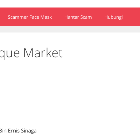
Scammer Face Mask
Hantar Scam
Hubungi
que Market
n Ernis Sinaga