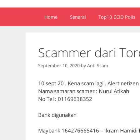
Home
Senarai
Top10 CCID Polis
Scammer dari Tor
September 10, 2020
by
Anti Scam
10 sept 20 . Kena scam lagi . Alert netizen
Nama samaran scamer : Nurul Atikah
No Tel : 01169638352
Bank digunakan
Maybank 164276665416 – Ikram Hamidi Bi