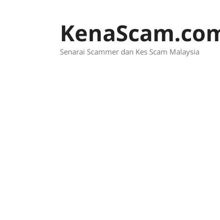
Skip
to
KenaScam.co
content
Senarai Scammer dan Kes Scam Malaysia