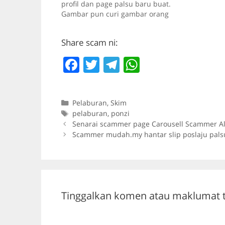
profil dan page palsu baru buat.
Gambar pun curi gambar orang
lain. Ada yang dedahkan gambar ic
dan akaun bank orang lain
Share scam ni:
kononnya testimonial yang dah
dapat untung. Tipu je semua. Nanti
F
T
T
W
mangsa akan ditipu untuk bayar…
a
w
el
h
c
itt
e
at
Categories
Pelaburan
,
Skim
e
er
gr
s
Tags
pelaburan
,
ponzi
b
a
A
Senarai scammer page Carousell Scammer Ale
Scammer mudah.my hantar slip poslaju pals
o
m
p
o
p
k
Tinggalkan komen atau maklumat