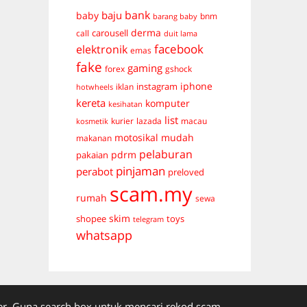
bank
baju
baby
bnm
barang baby
derma
carousell
call
duit lama
facebook
elektronik
emas
fake
gaming
forex
gshock
iphone
instagram
iklan
hotwheels
kereta
komputer
kesihatan
list
kurier
lazada
macau
kosmetik
mudah
motosikal
makanan
pelaburan
pdrm
pakaian
pinjaman
perabot
preloved
scam.my
rumah
sewa
skim
shopee
toys
telegram
whatsapp
. Guna search box untuk mencari rekod scam.