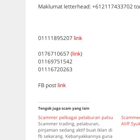
Maklumat letterhead: +612117433702
to
01111895207
link
0176710657 (
link
)
01169751542
01116720263
FB post
link
Tengok juga scam yang lain
Scammer pelbagai pelaburan palsu
Scammer 
Scammer trading, pelaburan,
Aliff Syuk
pinjaman sedang aktif buat iklan di
fb sekarang. Kebanyakkannya guna