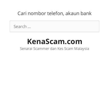
Skip
to
Cari nombor telefon, akaun bank
content
Search
for:
KenaScam.com
Senarai Scammer dan Kes Scam Malaysia