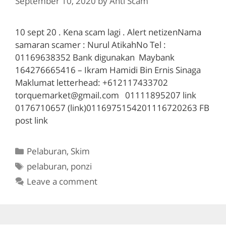
September 10, 2020
by
Anti Scam
10 sept 20 . Kena scam lagi . Alert netizenNama
samaran scamer : Nurul AtikahNo Tel :
01169638352 Bank digunakan Maybank
164276665416 – Ikram Hamidi Bin Ernis Sinaga
Maklumat letterhead: +612117433702
torquemarket@gmail.com
01111895207 link
0176710657 (link)0116975154201116720263 FB
post link
Categories
Pelaburan
,
Skim
Tags
pelaburan
,
ponzi
Leave a comment