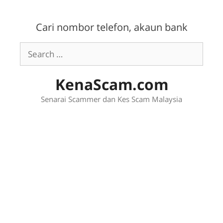
Skip
to
Cari nombor telefon, akaun bank
content
Search
for:
KenaScam.com
Senarai Scammer dan Kes Scam Malaysia