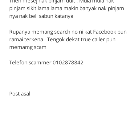
Then mesej nak pinjam duit . Mula mula nak
pinjam sikit lama lama makin banyak nak pinjam
nya nak beli sabun katanya
Rupanya memang search no ni kat Facebook pun
ramai terkena . Tengok dekat true caller pun
memamg scam
Telefon scammer 0102878842
Post asal