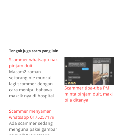
Tengok juga scam yang lain
Scammer whatsapp nak
pinjam duit
Macam2 zaman
sekarang nie muncul
lagi scammer dengan
Scammer tiba-tiba PM
cara menipu bahawa
minta pinjam duit, maki
makcik nya di hospital
bila ditanya
dia perlu duit mau
pinjam Rm2000 saja
Scammer menyamar
nanti dia bayar balik.
whatsapp 0175257179
Tapi bila di tanya
Ada scammer sedang
hospital mana makcik
menguna pakai gambar
kaw di tahan tak nak