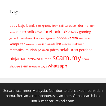
Tags
bank
baju
derma
baby
carousell
bnm
call
duit
barang baby
fake
facebook
elektronik
gaming
emas
forex
lama
kereta
iphone
instagram
gshock
iklan
hotwheels
kesihatan
list
komputer
kurier
lazada
macau
makanan
kosmetik
pelaburan
perabot
mudah
pdrm
motosikal
pakaian
scam.my
pinjaman
preloved
rumah
sewa
whatsapp
skim
shopee
toys
telegram
Senarai scammer Malaysia. Nombor telefon, akaun bank dan
nama. Bersama membanteras scammer. Guna search box
untuk mencari rekod scam.