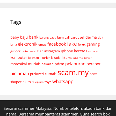
Tags
bank
baju
derma
baby
carousell
bnm
call
duit
barang baby
fake
facebook
elektronik
gaming
emas
forex
lama
kereta
iphone
instagram
gshock
iklan
hotwheels
kesihatan
list
komputer
kurier
lazada
macau
makanan
kosmetik
pelaburan
perabot
mudah
pdrm
motosikal
pakaian
scam.my
pinjaman
preloved
rumah
sewa
whatsapp
skim
shopee
toys
telegram
Senarai scammer Malaysia. Nombor telefon, akaun bank dan
nama. Bersama membanteras scammer. Guna search box