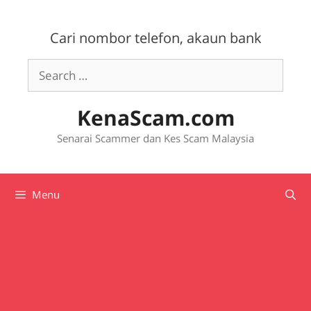
Skip
to
Cari nombor telefon, akaun bank
content
Search
for:
KenaScam.com
Senarai Scammer dan Kes Scam Malaysia
Menu