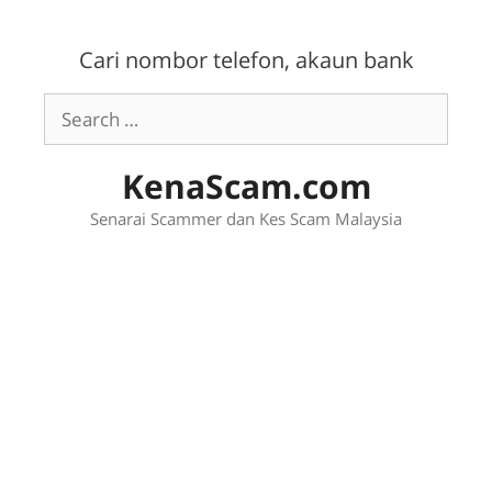
Skip
to
Cari nombor telefon, akaun bank
content
Search
for:
KenaScam.com
Senarai Scammer dan Kes Scam Malaysia