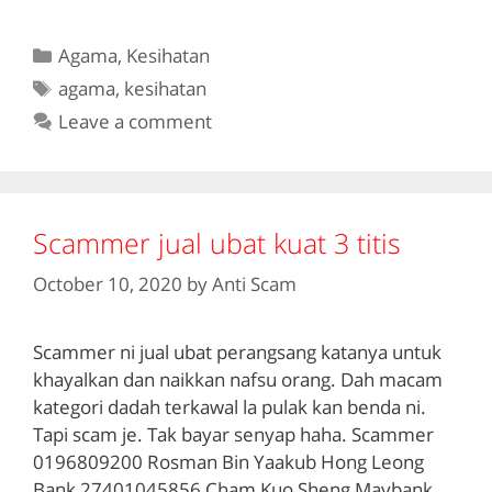
Categories
Agama
,
Kesihatan
Tags
agama
,
kesihatan
Leave a comment
Scammer jual ubat kuat 3 titis
October 10, 2020
by
Anti Scam
Scammer ni jual ubat perangsang katanya untuk
khayalkan dan naikkan nafsu orang. Dah macam
kategori dadah terkawal la pulak kan benda ni.
Tapi scam je. Tak bayar senyap haha. Scammer
0196809200 Rosman Bin Yaakub Hong Leong
Bank 27401045856 Cham Kuo Sheng Maybank