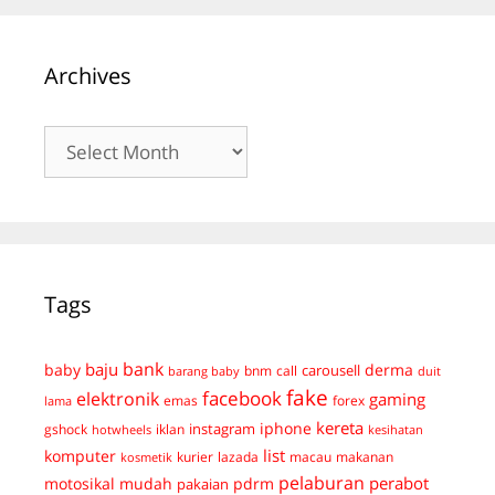
Archives
Archives
Tags
bank
baju
derma
baby
carousell
bnm
call
duit
barang baby
fake
facebook
elektronik
gaming
emas
forex
lama
kereta
iphone
instagram
gshock
iklan
hotwheels
kesihatan
list
komputer
kurier
lazada
macau
makanan
kosmetik
pelaburan
perabot
mudah
pdrm
motosikal
pakaian