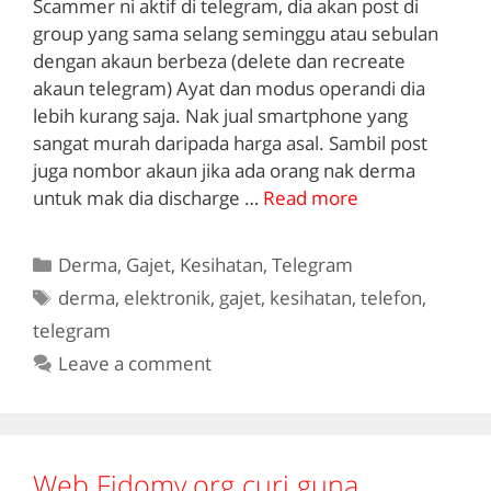
Scammer ni aktif di telegram, dia akan post di
group yang sama selang seminggu atau sebulan
dengan akaun berbeza (delete dan recreate
akaun telegram) Ayat dan modus operandi dia
lebih kurang saja. Nak jual smartphone yang
sangat murah daripada harga asal. Sambil post
juga nombor akaun jika ada orang nak derma
untuk mak dia discharge …
Read more
Categories
Derma
,
Gajet
,
Kesihatan
,
Telegram
Tags
derma
,
elektronik
,
gajet
,
kesihatan
,
telefon
,
telegram
Leave a comment
Web Fidomy.org curi guna